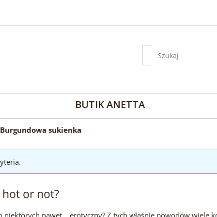
BUTIK ANETTA
Burgundowa sukienka
yteria.
hot or not?
niektórych nawet... erotyczny? Z tych właśnie powodów wiele ko