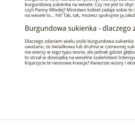
burgundową sukienkę na wesele. Czy nie jest to zbyt
czyli Panny Młodej? Mnóstwo kobiet zadaje sobie te
na wesele to... hit! Tak, tak, możesz spokojnie ją zało
Burgundowa sukienka - dlaczego z
Dlaczego zdaniem wielu osób burgundowa sukienka ni
uważano, że świadkowa lub druhna w czerwonej sukie
nie wierzy w tego typu teorie, ale jednak gdzieś g
to strzał w dziesiątkę na weselne szaleństwo! Intens
Kojarzycie te neonowe kreacje? Kwieciste wzory i ek