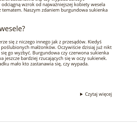
y odciągną wzrok od najważniejszej kobiety wesela
się z tematem. Naszym zdaniem burgundowa sukienka
 wesele?
ze się z niczego innego jak z przesądów. Kiedyś
poślubionych małżonków. Oczywiście dzisiaj już nikt
to się go wyzbyć. Burgundowa czy czerwona sukienka
a jeszcze bardziej rzucających się w oczy sukienek.
padku mało kto zastanawia się, czy wypada.
Czytaj więcej