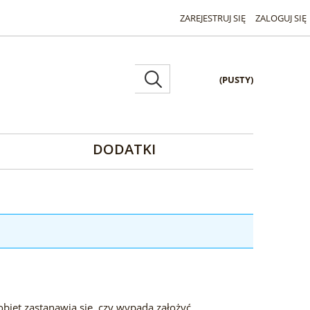
ZAREJESTRUJ SIĘ
ZALOGUJ SIĘ
(PUSTY)
DODATKI
biet zastanawia się, czy wypada założyć