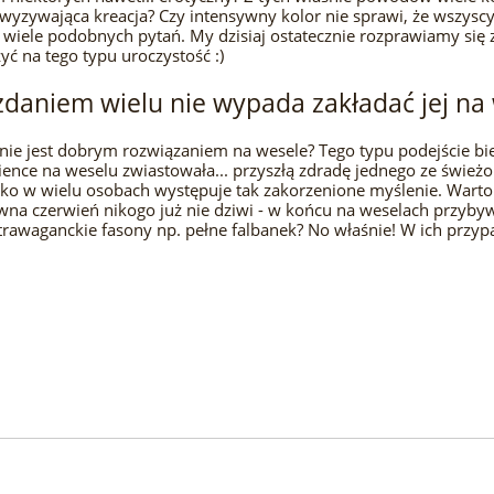
 wyzywająca kreacja? Czy intensywny kolor nie sprawi, że wszysc
 i wiele podobnych pytań. My dzisiaj ostatecznie rozprawiamy 
żyć na tego typu uroczystość :)
daniem wielu nie wypada zakładać jej na
e jest dobrym rozwiązaniem na wesele? Tego typu podejście bier
nce na weselu zwiastowała... przyszłą zdradę jednego ze świeżo 
łęboko w wielu osobach występuje tak zakorzenione myślenie. War
ywna czerwień nikogo już nie dziwi - w końcu na weselach przybyw
strawaganckie fasony np. pełne falbanek? No właśnie! W ich przy