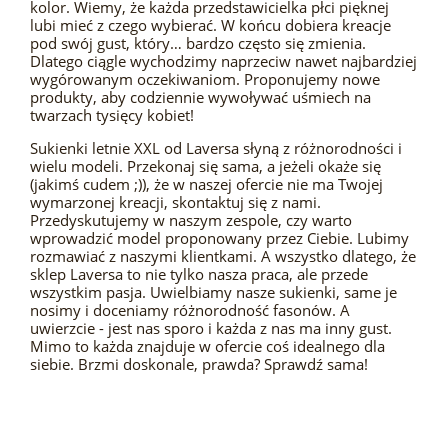
kolor. Wiemy, że każda przedstawicielka płci pięknej
lubi mieć z czego wybierać. W końcu dobiera kreacje
pod swój gust, który… bardzo często się zmienia.
Dlatego ciągle wychodzimy naprzeciw nawet najbardziej
wygórowanym oczekiwaniom. Proponujemy nowe
produkty, aby codziennie wywoływać uśmiech na
twarzach tysięcy kobiet!
Sukienki letnie XXL od Laversa słyną z różnorodności i
wielu modeli. Przekonaj się sama, a jeżeli okaże się
(jakimś cudem ;)), że w naszej ofercie nie ma Twojej
wymarzonej kreacji, skontaktuj się z nami.
Przedyskutujemy w naszym zespole, czy warto
wprowadzić model proponowany przez Ciebie. Lubimy
rozmawiać z naszymi klientkami. A wszystko dlatego, że
sklep Laversa to nie tylko nasza praca, ale przede
wszystkim pasja. Uwielbiamy nasze sukienki, same je
nosimy i doceniamy różnorodność fasonów. A
uwierzcie - jest nas sporo i każda z nas ma inny gust.
Mimo to każda znajduje w ofercie coś idealnego dla
siebie. Brzmi doskonale, prawda? Sprawdź sama!