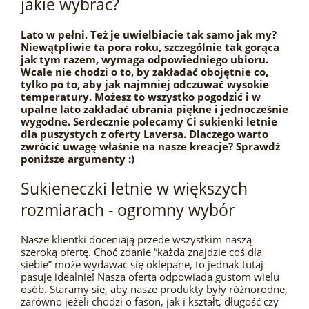
jakie wybrać?
Lato w pełni. Też je uwielbiacie tak samo jak my?
Niewątpliwie ta pora roku, szczególnie tak gorąca
jak tym razem, wymaga odpowiedniego ubioru.
Wcale nie chodzi o to, by zakładać obojętnie co,
tylko po to, aby jak najmniej odczuwać wysokie
temperatury. Możesz to wszystko pogodzić i w
upalne lato zakładać ubrania piękne i jednocześnie
wygodne. Serdecznie polecamy Ci sukienki letnie
dla puszystych z oferty Laversa. Dlaczego warto
zwrócić uwagę właśnie na nasze kreacje? Sprawdź
poniższe argumenty :)
Sukieneczki letnie w większych
rozmiarach - ogromny wybór
Nasze klientki doceniają przede wszystkim naszą
szeroką ofertę. Choć zdanie “każda znajdzie coś dla
siebie” może wydawać się oklepane, to jednak tutaj
pasuje idealnie! Nasza oferta odpowiada gustom wielu
osób. Staramy się, aby nasze produkty były różnorodne,
zarówno jeżeli chodzi o fason, jak i kształt, długość czy